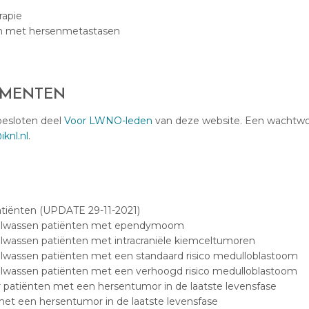
rapie
en met hersenmetastasen
UMENTEN
besloten deel
Voor LWNO-leden
van deze website. Een wachtw
knl.nl
.
tiënten (UPDATE 29-11-2021)
volwassen patiënten met ependymoom
lwassen patiënten met intracraniële kiemceltumoren
lwassen patiënten met een standaard risico medulloblastoom
olwassen patiënten met een verhoogd risico medulloblastoom
r patiënten met een hersentumor in de laatste levensfase
met een hersentumor in de laatste levensfase