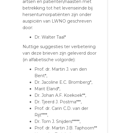
artsen en patiënten/naasten met
betrekking tot het levenseinde bij
hersentumorpatiënten zijn onder
auspiciën van LWNO geschreven
door:
Dr. Walter Taal*
Nuttige suggesties ter verbetering
van deze brieven zijn geleverd door
(in alfabetische volgorde):
Prof. dr. Martin J. van den
Bent*,
Dr. Jacoline E.C. Bromberg*,
Marit Eland*,
Dr. Johan A.F. Koekoek**,
Dr. Tjeerd J. Postma***,
Prof. dr. Carin C.D. van der
Rijt****,
Dr. Tom J. Snijders*****,
Prof. dr. Martin J.B. Taphoorn**