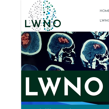
HOM
LWNO
LWNO