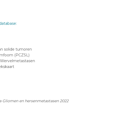
ndatabase:
an solide tumoren
 Lymfoom (PCZSL)
 Wervelmetastasen
ekskaart
eria Gliomen en hersenmetastasen 2022