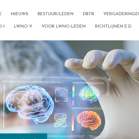
E
NIEUWS
BESTUUR/LEDEN
DBTR
VERGADERINGE
-I
LWNO-V
VOOR LWNO-LEDEN
RICHTLIJNEN E.D.