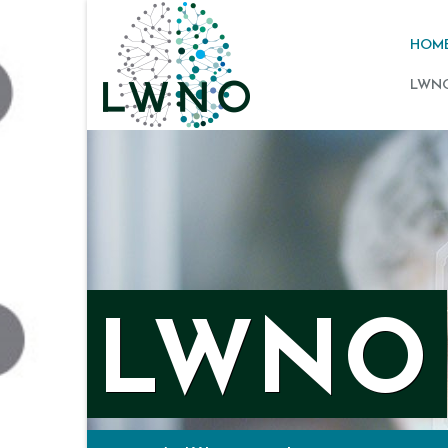
HOM
LWNO
LWNO