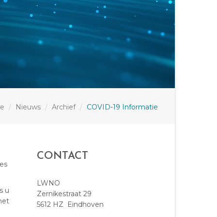
e
Nieuws
Archief
COVID-19 Informatie
CONTACT
tes
LWNO
s u
Zernikestraat 29
het
5612 HZ Eindhoven