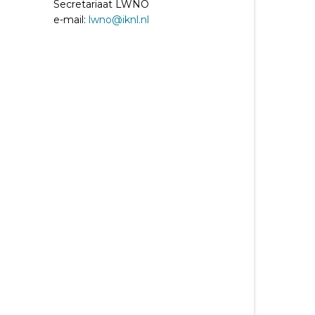
Secretariaat LWNO
e-mail:
lwno@iknl.nl