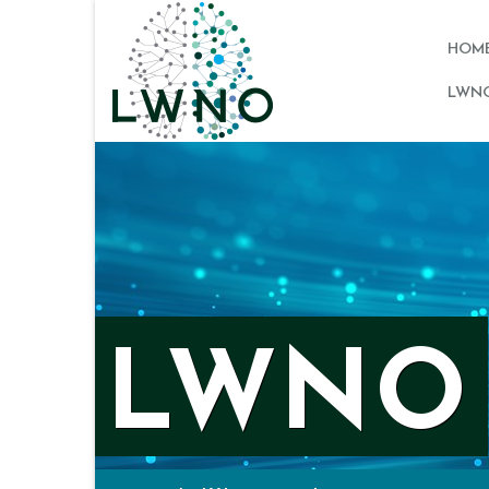
HOM
LWNO
LWNO