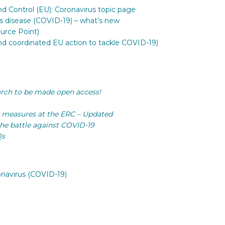
d Control (EU): Coronavirus topic page
 disease (COVID-19) – what’s new
urce Point)
and coordinated EU action to tackle COVID-19)
rch to be made open access!
y measures at the ERC – Updated
the battle against COVID-19
Qs
onavirus (COVID-19)