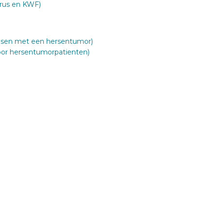
rus en KWF)
nsen met een hersentumor)
oor hersentumorpatienten)