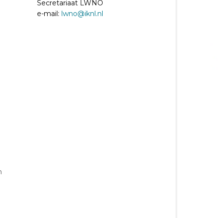
Secretariaat LWNO
e-mail:
lwno@iknl.nl
n