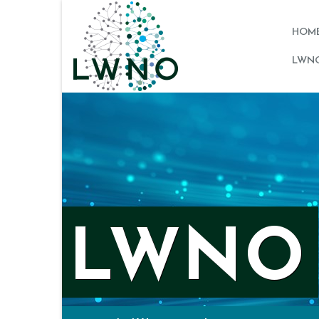
HOM
LWNO
LWNO