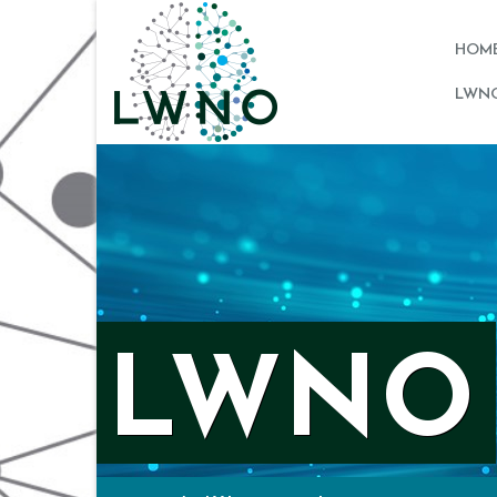
HOM
LWNO
LWNO