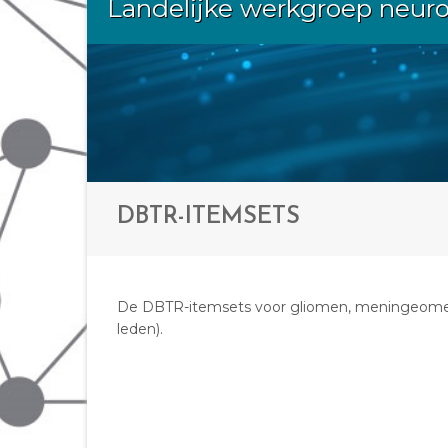
Landelijke werkgroep neur
DBTR-ITEMSETS
De DBTR-itemsets voor gliomen, meningeomen 
leden).