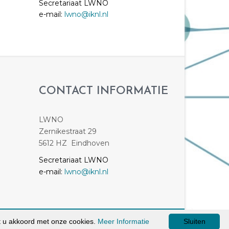
Secretariaat LWNO
e-mail:
lwno@iknl.nl
CONTACT INFORMATIE
LWNO
Zernikestraat 29
5612 HZ Eindhoven
Secretariaat LWNO
e-mail:
lwno@iknl.nl
t u akkoord met onze cookies.
Meer Informatie
Sluiten
Website door: